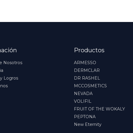
mación
Productos
e Nosotros
ARMESSO
ia
DERMCLAR
y Logros
DR RASHEL
anos
MCCOSMETICS
NEVADA
VOLIFIL
FRUIT OF THE WOKALY
PEPTONA
New Eternity