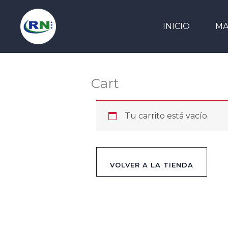
Ir
al
INICIO
MA
contenido
Cart
Tu carrito está vacío.
VOLVER A LA TIENDA