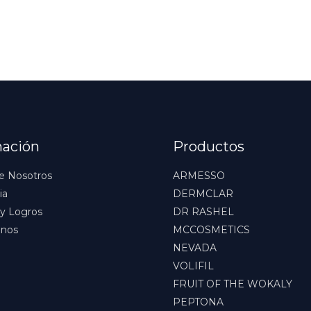
mación
Productos
e Nosotros
ARMESSO
ia
DERMCLAR
y Logros
DR RASHEL
anos
MCCOSMETICS
NEVADA
VOLIFIL
FRUIT OF THE WOKALY
PEPTONA