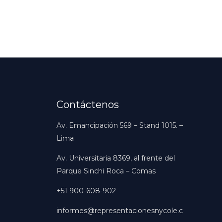
Contáctenos
Av. Emancipación 569 – Stand 1015. –
Lima
Av. Universitaria 8369, al frente del
Parque Sinchi Roca – Comas
+51 900-608-902
informes@representacionesnycole.c