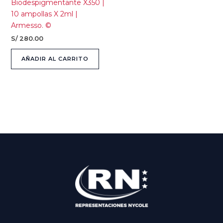
Biodespigmentante X350 |
10 ampollas X 2ml |
Armesso. ©
S/
280.00
AÑADIR AL CARRITO