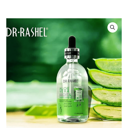
Ir
al
contenido
Aloe
Vera
Soothe
&
Smooth
Primer
Serum
|
Dr.
Rashel.
©
cantidad