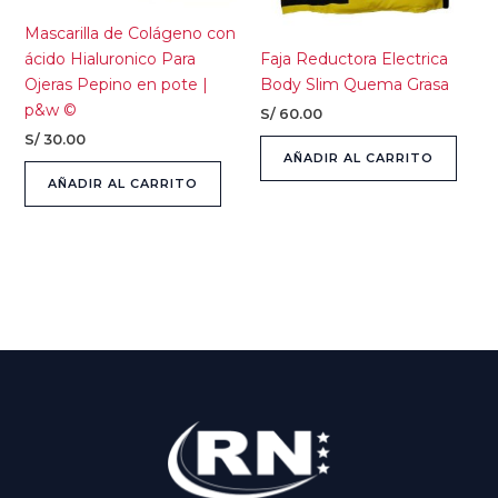
Mascarilla de Colágeno con
ácido Hialuronico Para
Faja Reductora Electrica
Ojeras Pepino en pote |
Body Slim Quema Grasa
p&w ©
S/
60.00
S/
30.00
AÑADIR AL CARRITO
AÑADIR AL CARRITO