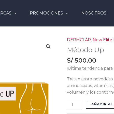
RCAS
PROMOCIONES
NOSOTROS
DERMCLAR
,
New Elite 
Método
Up
Método Up
cantidad
S/
500.00
!Ultima tendencia para 
Tratamiento novedoso c
aminoácidos, vitaminas 
volumen y los contorno
AÑADIR AL