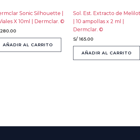
rmclar Sonic Silhouette |
Sol. Est. Extracto de Melilo
Viales X 10ml | Dermclar. ©
| 10 ampollas x 2 ml |
Dermclar. ©
280.00
S/
165.00
AÑADIR AL CARRITO
AÑADIR AL CARRITO