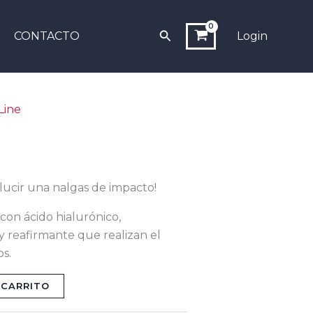
Buscar
CONTACTO
Login
Line
lucir una nalgas de impacto!
on ácido hialurónico,
y reafirmante que realizan el
s.
 CARRITO