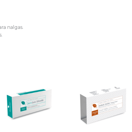
ra nalgas.
s.