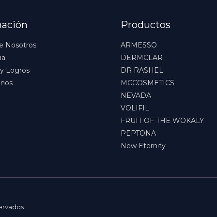
mación
Productos
e Nosotros
ARMESSO
ia
DERMCLAR
y Logros
DR RASHEL
anos
MCCOSMETICS
NEVADA
VOLIFIL
FRUIT OF THE WOKALY
PEPTONA
New Eternity
servados