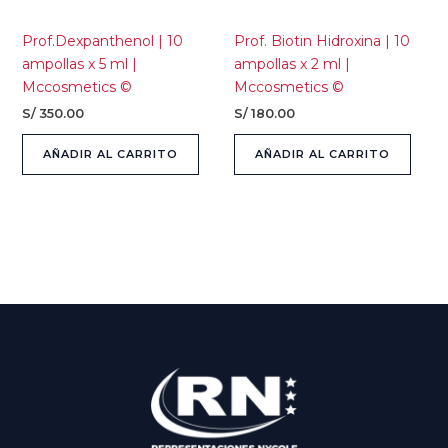
Prof.Dexpanthenol | 10
Prof. Biotin Hidroxina | 10
ampollas x 5 ml |
ampollas x 2 ml |
Mccosmetics ©
Mccosmetics ©
S/
350.00
S/
180.00
AÑADIR AL CARRITO
AÑADIR AL CARRITO