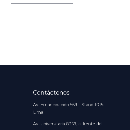
Contáctenos
Av. Emancipación 569 – Stand 1015. –
Lima
Av. Universitaria 8369, al frente del