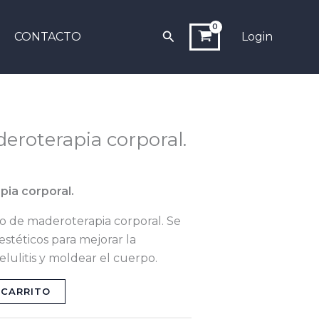
Buscar
CONTACTO
Login
eroterapia corporal.
pia corporal.
lo de maderoterapia corporal. Se
estéticos para mejorar la
celulitis y moldear el cuerpo.
 CARRITO