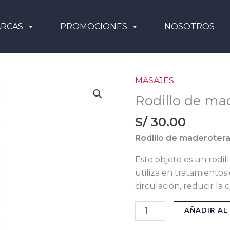
RCAS
PROMOCIONES
NOSOTROS
MASAJES.
Rodillo
de
Rodillo de mad
maderoterapia
S/
30.00
corporal.
cantidad
Rodillo de maderotera
Este objeto es un rodil
utiliza en tratamientos 
circulación, reducir la 
AÑADIR AL