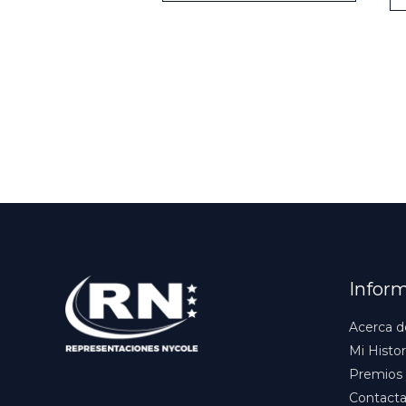
Infor
Acerca d
Mi Histor
Premios 
Contact