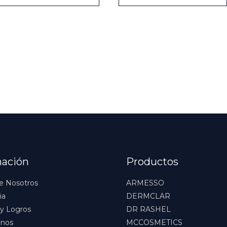
mación
Productos
e Nosotros
ARMESSO
ia
DERMCLAR
y Logros
DR RASHEL
anos
MCCOSMETICS