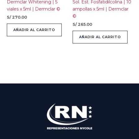
Dermclar Whitening | 5
Sol. Est. Fosfatidilcolina | 10
viales x 5ml | Dermclar ©
ampollas x 5ml | Dermclar
©
S/
270.00
S/
265.00
AÑADIR AL CARRITO
AÑADIR AL CARRITO